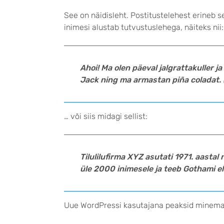
See on näidisleht. Postitustelehest erineb 
inimesi alustab tutvustuslehega, näiteks nii:
Ahoi! Ma olen päeval jalgrattakuller j
Jack ning ma armastan piña coladat. (
… või siis midagi sellist:
Tilulilufirma XYZ asutati 1971. aastal
üle 2000 inimesele ja teeb Gothami e
Uue WordPressi kasutajana peaksid minem