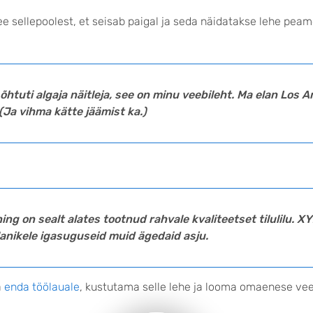
see sellepoolest, et seisab paigal ja seda näidatakse lehe pe
a õhtuti algaja näitleja, see on minu veebileht. Ma elan Los
Ja vihma kätte jäämist ka.)
 ning on sealt alates tootnud rahvale kvaliteetset tilulilu.
lanikele igasuguseid muid ägedaid asju.
a
enda töölauale
, kustutama selle lehe ja looma omaenese vee