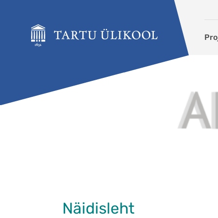
Liigu edasi põhisisu juurde
Pro
Näidisleht