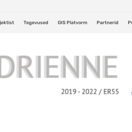
jektist
Tegevused
GIS Platvorm
Partnerid
P