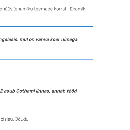
amenüüs (enamiku teemade korral). Enamik
 Angelesis, mul on vahva koer nimega
 XYZ asub Gothami linnas, annab tööd
bisisu. Jõudu!