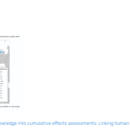
stumine ja mitmekesistumine mereökosüsteemides on tekitanud
ustugi (PW4B), millega hinnatakse survetegurite kumulatiivse
koosmõjude prognoosimiseks, seda nii tänapäevaste kui ka tu
ulike keskkonnamõjude vähendamiseks, tõhusate leevendusstra
owledge into cumulative effects assessments: Linking human 