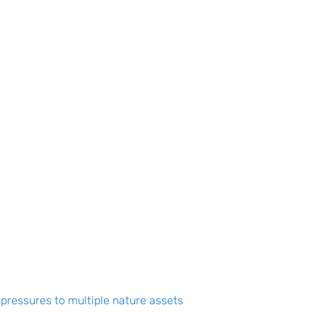
 muret jätkusuutliku arengu osas. Adrienne
t mõju loodusväärtustele. PW4B vahendit
leviku keskkonnatingimuste juures. PW4B-
teegiate väljapakkumiseks ja jätkusuutlike
pressures to multiple nature assets