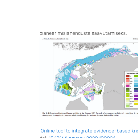
Inimtegevusest tingitud survete intensiivi
projekti käigus loodi PlanWise4Blue otsust
saab kasutada inimtegevuste eraldi kui ka 
tööriista saavad planeerijad kasutada kahj
planeerimislahenduste saavutamiseks.
Online tool to integrate evidence-based kn