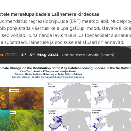
stele mereelupaikadele Läänemere kirdeosas
võimendatud regressioonipuude (BRT) meetodi abil. Mudelprogn
ib põhjustada väärtuslike elupaigatüüpi moodustavate liikide, 
sed võitjad, kuna nende levik tulevikus tõenäoliselt suurene
nde substraadi, lainetuse ja soolsuse eelistused on erinevad.