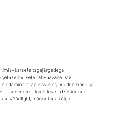
ärkimisväärsete tagajärgedega
õrgetasemelisete rahvusvaheliste
e hindamine ebapiisav ning puudub kindel ja
lt Läänemeres laialt levinud võõrliikide
ad võõrliigid, määratleda kõige