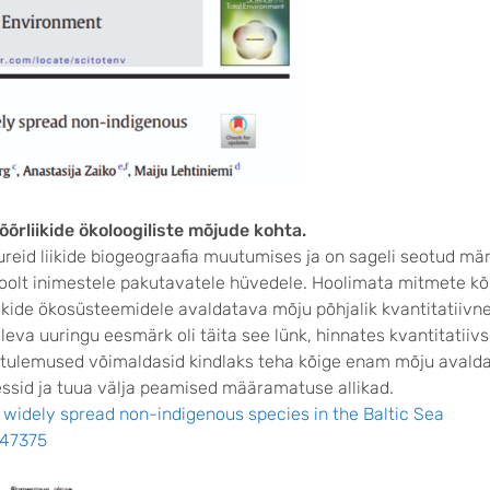
õrliikide ökoloogiliste mõjude kohta
.
ureid liikide biogeograafia muutumises ja on sageli seotud m
oolt inimestele pakutavatele hüvedele. Hoolimata mitmete k
ikide ökosüsteemidele avaldatava mõju põhjalik kvantitatiivn
va uuringu eesmärk oli täita see lünk, hinnates kvantitatiivse
tulemused võimaldasid kindlaks teha kõige enam mõju avaldav
ssid ja tuua välja peamised määramatuse allikad.
 widely spread non-indigenous species in the Baltic Sea
.147375