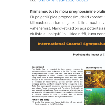
doi:
10.1016/j.envadv.2020.100026
Kliimamuutuste mõju prognoosimine oluli
Elupaigatüüpide prognoosimudelid koostati 
kliimastsenaariumide jaoks. Kliimamuutus võ
vähenemist. Mändvetikad on aga potentsiaal
oluliste elupaigatüübi liikide nišši, kuna ne