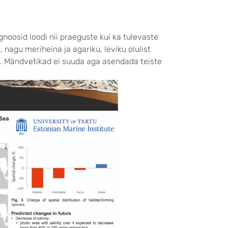
oosid loodi nii praeguste kui ka tulevaste
nagu meriheina ja agariku, leviku olulist
b. Mändvetikad ei suuda aga asendada teiste