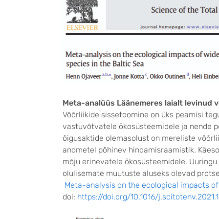
Meta-analüüs Läänemeres laialt levinud võ
Võõrliikide sissetoomine on üks peamisi teg
vastuvõtvatele ökosüsteemidele ja nende p
õigusaktide olemasolust on mereliste võõrli
andmetel põhinev hindamisraamistik. Käesole
mõju erinevatele ökosüsteemidele. Uuringu 
olulisemate muutuste aluseks olevad protse
Meta-analysis on the ecological impacts of
doi:
https://doi.org/10.1016/j.scitotenv.2021