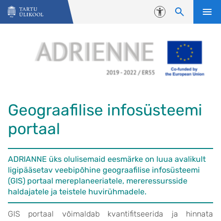
Liigu edasi põhisisu juurde
Juurdepääsetavus
Geograafilise infosüsteemi
portaal
ADRIANNE üks olulisemaid eesmärke on luua avalikult
ligipääsetav veebipõhine geograafilise infosüsteemi
(GIS) portaal mereplaneeriatele, mereressursside
haldajatele ja teistele huvirühmadele.
GIS portaal võimaldab kvantifitseerida ja hinnata