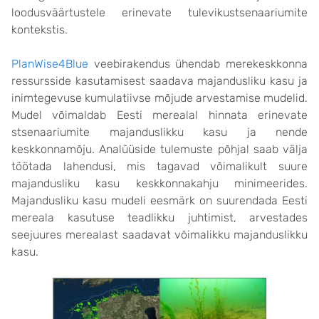
loodusväärtustele erinevate tulevikustsenaariumite
kontekstis.
PlanWise4Blue
veebirakendus ühendab merekeskkonna
ressursside kasutamisest saadava majandusliku kasu ja
inimtegevuse kumulatiivse mõjude arvestamise mudelid.
Mudel võimaldab Eesti merealal hinnata erinevate
stsenaariumite majanduslikku kasu ja nende
keskkonnamõju. Analüüside tulemuste põhjal saab välja
töötada lahendusi, mis tagavad võimalikult suure
majandusliku kasu keskkonnakahju minimeerides.
Majandusliku kasu mudeli eesmärk on suurendada Eesti
mereala kasutuse teadlikku juhtimist, arvestades
seejuures merealast saadavat võimalikku majanduslikku
kasu.