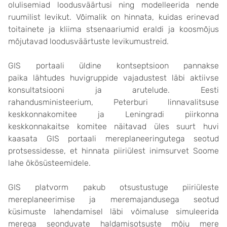
olulisemiad loodusväärtusi ning modelleerida nende
ruumilist levikut. Võimalik on hinnata, kuidas erinevad
toitainete ja kliima stsenaariumid eraldi ja koosmõjus
mõjutavad loodusväärtuste levikumustreid.
GIS portaali üldine kontseptsioon pannakse
paika lähtudes huvigruppide vajadustest läbi aktiivse
konsultatsiooni ja arutelude. Eesti
rahandusministeerium, Peterburi linnavalitsuse
keskkonnakomitee ja Leningradi piirkonna
keskkonnakaitse komitee näitavad üles suurt huvi
kaasata GIS portaali mereplaneeringutega seotud
protsessidesse, et hinnata piiriülest inimsurvet Soome
lahe ökösüsteemidele.
GIS platvorm pakub otsustustuge piiriüleste
mereplaneerimise ja meremajandusega seotud
küsimuste lahendamisel läbi võimaluse simuleerida
merega seonduvate haldamisotsuste mõju mere